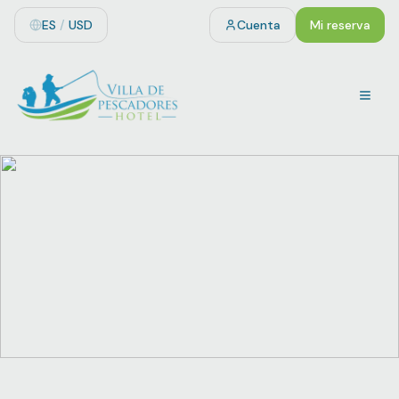
ES
/
USD
Cuenta
Mi reserva