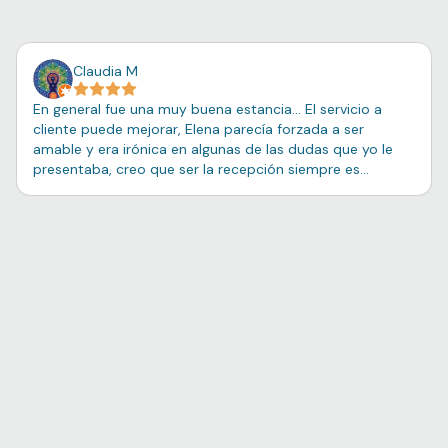
Claudia M
En general fue una muy buena estancia... El servicio a
cliente puede mejorar, Elena parecía forzada a ser
amable y era irónica en algunas de las dudas que yo le
presentaba, creo que ser la recepción siempre es
importante ser amable y despejar las dudas con respeto.
Las habitaciones, especialmente las puertas, les falta
bastante mantenimiento, y la zona puede ser bastante
ruidosa en fin de semana (motos, música en el muelle,
etc), también se puede escuchar el azote de las puertas
de los vecinos, que al tener un cerrado automático se
azotan muy constantemente... El desayuno estuvo
bastante bien, las chicas de cocina fueron atentas y
amables.